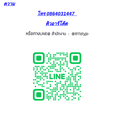
ความ
โทร 0864031447
คิวอาร์โค้ต
หรือทาง
LINE@ สำนักงาน : @811ztyjo