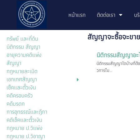
หน้าแรก
ติดต่อเรา
บร
สัญญาจะซื้อจะขายท
ทรัพย์ และที่ดิน
นิติกรรม สัญญา
นิติกรรมสัญญาอะไร
อายุความคดีแพ่ง
สัญญา
นิติกรรมสัญญาใดบ้างที่ต้
กฎหมายละเมิด
วการไม...
เอกเทศสัญญา
เช็คและตั๋วเงิน
คดีครอบครัว
คดีมรดก
การอุทธรณ์และฎีกา
คดีเช็คและตั๋วเงิน
กฎหมาย ป.วิแพ่ง
กฎหมาย ป.วิอาญา