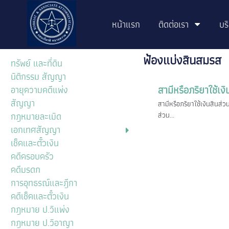
หน้าแรก
ติดต่อเรา
บร
ฟ้องแบ่งสินสมรส
ทรัพย์ และที่ดิน
นิติกรรม สัญญา
สามีหรือภริยาใช้เง
อายุความคดีแพ่ง
สัญญา
สามีหรือภริยาใช้เงินสินส่
กฎหมายละเมิด
ส่วน...
เอกเทศสัญญา
เช็คและตั๋วเงิน
คดีครอบครัว
คดีมรดก
การอุทธรณ์และฎีกา
คดีเช็คและตั๋วเงิน
กฎหมาย ป.วิแพ่ง
กฎหมาย ป.วิอาญา