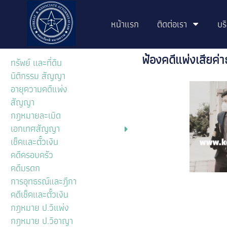
หน้าแรก
ติดต่อเรา
บร
ฟ้องคดีแพ่งเสียค่
ทรัพย์ และที่ดิน
นิติกรรม สัญญา
อายุความคดีแพ่ง
สัญญา
กฎหมายละเมิด
เอกเทศสัญญา
เช็คและตั๋วเงิน
คดีครอบครัว
คดีมรดก
การอุทธรณ์และฎีกา
คดีเช็คและตั๋วเงิน
กฎหมาย ป.วิแพ่ง
กฎหมาย ป.วิอาญา