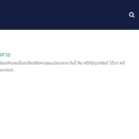
มศาล
งดคีแพ่งนั้นจะต้องเสียค่าธรรมเนียมศาล ดังนี้ คือ คดีที่มีทุนทรัพย์ ได้แก่ คดี
คำนวณเป...