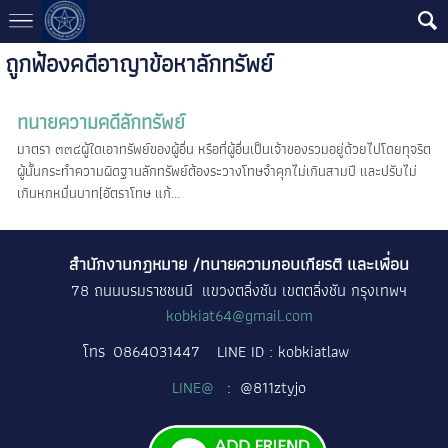
ถูกฟ้องคดีอาญาข้อหาลักทรัพย์
ทนายความคดีลักทรัพย์
มาตรา ๓๓๔ผู้ใดเอาทรัพย์ของผู้อื่น หรือที่ผู้อื่นเป็นเจ้าของรวมอยู่ด้วยไปโดยทุจริต
ผู้นั้นกระทำความผิดฐานลักทรัพย์ต้องระวางโทษจำคุกไม่เกินสามปี และปรับไม่
เกินหกหมื่นบาท[อัตราโทษ แก้...
สำนักงานกฎหมาย /ทนายความกอบเกียรติ และเพื่อน
78 ถนนบรมราชชนนี แขวงตลิ่งชัน เขตตลิ่งชัน กรุงเทพฯ
kobkiat64@gmail.com
โทร
0864031447
LINE ID : kobkiatlaw
LINE@
: @811ztyjo