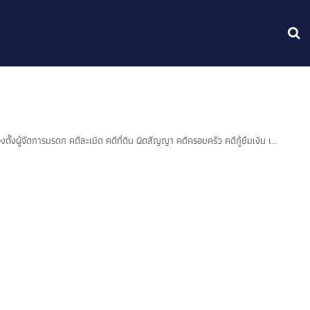
้งผู้จัดการมรดก คดีละเมิด คดีที่ดิน ผิดสัญญา คดีครอบครัว คดีกู้ยืมเงิน เ...