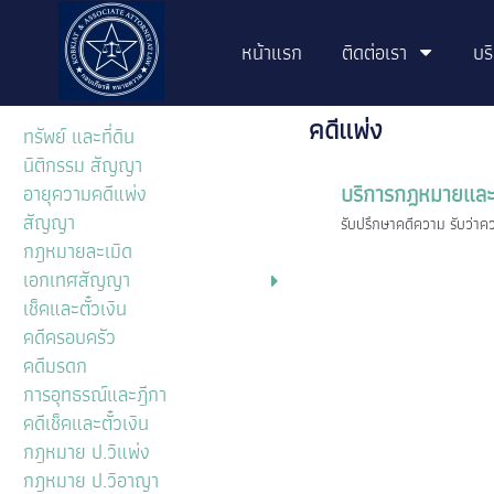
หน้าแรก
ติดต่อเรา
บร
คดีแพ่ง
ทรัพย์ และที่ดิน
นิติกรรม สัญญา
บริการกฎหมายและ
อายุความคดีแพ่ง
สัญญา
รับปรึกษาคดีความ รับว่าคว
กฎหมายละเมิด
เอกเทศสัญญา
เช็คและตั๋วเงิน
คดีครอบครัว
คดีมรดก
การอุทธรณ์และฎีกา
คดีเช็คและตั๋วเงิน
กฎหมาย ป.วิแพ่ง
กฎหมาย ป.วิอาญา