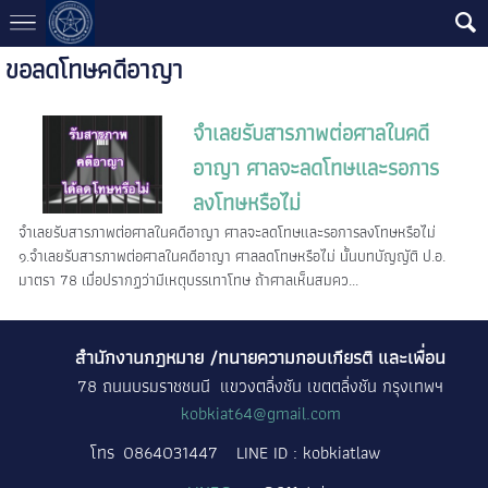
ขอลดโทษคดีอาญา
จำเลยรับสารภาพต่อศาลในคดี
อาญา ศาลจะลดโทษและรอการ
ลงโทษหรือไม่
จำเลยรับสารภาพต่อศาลในคดีอาญา ศาลจะลดโทษและรอการลงโทษหรือไม่
๑.จำเลยรับสารภาพต่อศาลในคดีอาญา ศาลลดโทษหรือไม่ นั้นบทบัญญัติ ป.อ.
มาตรา 78 เมื่อปรากฏว่ามีเหตุบรรเทาโทษ ถ้าศาลเห็นสมคว...
สำนักงานกฎหมาย /ทนายความกอบเกียรติ และเพื่อน
78 ถนนบรมราชชนนี แขวงตลิ่งชัน เขตตลิ่งชัน กรุงเทพฯ
kobkiat64@gmail.com
โทร
0864031447
LINE ID : kobkiatlaw