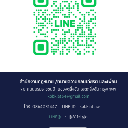
สำนักงานกฎหมาย /ทนายความกอบเกียรติ และเพื่อน
78 ถนนบรมราชชนนี แขวงตลิ่งชัน เขตตลิ่งชัน กรุงเทพฯ
kobkiat64@gmail.com
โทร
0864031447
LINE ID : kobkiatlaw
LINE@
: @811ztyjo