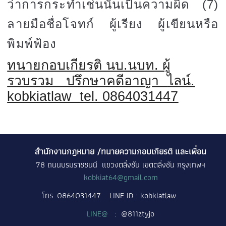
ว่าการกระทำเช่นนั้นเป็นความผิด
(7)
ลายมือชื่อโจทก์ ผู้เรียง ผู้เขียนหรือ
พิมพ์ฟ้อง
ทนายกอบเกียรติ นบ.นบท. ผู้
รวบรวม ปรึกษาคดีอาญา
ไลน์.
kobkiatlaw
tel. 0864031447
สำนักงานกฎหมาย /ทนายความกอบเกียรติ และเพื่อน
78 ถนนบรมราชชนนี แขวงตลิ่งชัน เขตตลิ่งชัน กรุงเทพฯ
kobkiat64@gmail.com
โทร
0864031447
LINE ID : kobkiatlaw
LINE@
: @811ztyjo