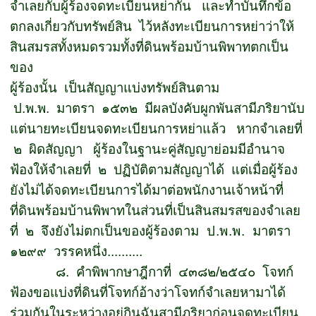
จำเลยกับผู้ร้องจดทะเบียนหย่ากัน
และทำบันทึกข้อ
ตกลงเกี่ยวกับทรัพย์สิน
ไว้หลังทะเบียนการหย่าว่าให้
สินสมรสทั้งหมดรวมทั้งที่ดินพร้อมบ้านพิพาทตกเป็น
ของ
ผู้ร้องนั้น
เป็นสัญญาแบ่งทรัพย์สินตาม
ป
.
พ
.
พ
.
มาตรา ๑๕๓๒ มีผลบังคับผูกพันสามีภริยานับ
แต่นายทะเบียนจดทะเบียนการหย่าแล้ว หากจำเลยที่
๒ ผิดสัญญา
ผู้ร้องในฐานะคู่สัญญาย่อมมีอำนาจ
ฟ้องให้จำเลยที่ ๒
ปฏิบัติตามสัญญาได้
แต่เมื่อผู้ร้อง
ยังไม่ได้จดทะเบียนการได้มาต่อพนักงานเจ้าหน้าที่
ที่ดินพร้อมบ้านพิพาทในส่วนที่เป็นสินสมรสของจำเลย
ที่ ๒
จึงยังไม่ตกเป็นของผู้ร้อง
ตาม ป
.
พ
.
พ
.
มาตรา
๑๒๙๙ วรรคหนึ่ง..........
๘.
คำพิพากษาฎีกาที่
๔๓๘๒
/
๒๕๔๐
โจทก์
ฟ้องขอแบ่งที่ดินที่โจทก์อ้างว่าโจทก์จำเลยหามาได้
ร่วมกันในระหว่างอยู่กินฉันสามีภริยาก่อนจดทะเบียน