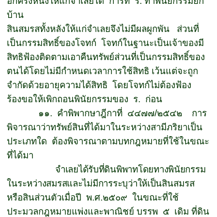
อีกครึ่งหนึ่งให้แก่จำเลยได้
การที่
ร
.
ทำพินัยกรรมยก
บ้าน
สินสมรสทั้งหลังให้แก่จำเลยจึงไม่มีผลผูกพัน
ส่วนที่
เป็นกรรมสิทธิ์ของโจทก์
โจทก์ในฐานะเป็นเจ้าของมี
สิทธิฟ้องติดตามเอาคืนทรัพย์ส่วนที่เป็นกรรมสิทธิ์ของ
ตนได้โดยไม่มีกำหนดเวลาการใช้สิทธิ เว้นแต่จะถูก
จำกัดด้วยอายุความได้สิทธิ
โดยโจทก์ไม่ต้องฟ้อง
ร้องขอให้เพิกถอนพินัยกรรมของ
ร
.
ก่อน
๑๑.
คำพิพากษาฎีกาที่
๔๔๗๗
/
๒๕๔๒
การ
พิจารณาว่าทรัพย์สินที่ได้มาในระหว่างสามีภริยาเป็น
ประเภทใด
ต้องพิจารณาตามบทกฎหมายที่ใช้ในขณะ
ที่ได้มา
จำเลยได้รับที่ดินพิพาทโดยทางพินัยกรรม
ในระหว่างสมรสและไม่มีการระบุว่าให้เป็นสิน
สมรส
หรือสินส่วนตัวเมื่อปี
พ
.
ศ
.
๒๕๐๙
ในขณะที่ใช้
ประมวลกฎหมายแพ่งและพาณิชย์ บรรพ
๕
เดิม ที่ดิน