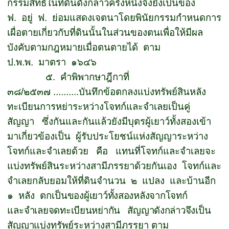
กรรมสิทธิ์ในที่ดินดังกล่าวครึ่งหนึ่งจึงยังเป็นของ
ฟ
.
อยู่
ฟ
.
ย่อมแสดงเจตนาโดยพินัยกรรมกำหนดการ
เผื่อตายเกี่ยวกับที่ดินนั้นในส่วนของตนเพื่อให้มีผล
บังคับตามกฎหมายเมื่อตนตายได้
ตาม
ป
.
พ
.
พ
.
มาตรา
๑๖๔๖
๕.
คำพิพากษาฎีกาที่
๓๘
/
๒๕๓๗
..........
บันทึกข้อตกลงแบ่งทรัพย์สินหลัง
ทะเบียนการหย่าระหว่างโจทก์และจำเลยเป็นคู่
สัญญา
ซึ่งกันและกันแล้วยังมีบุตรผู้เยาว์ทั้งสองเข้า
มาเกี่ยวข้องเป็น
ผู้รับประโยชน์แห่งสัญญาระหว่าง
โจทก์และจำเลยด้วย
คือ
แทนที่โจทก์และจำเลยจะ
แบ่งทรัพย์สินระหว่างสามีภรรยาด้วยกันเอง
โจทก์และ
จำเลยกลับยอมให้ที่ดินจำนวน
๒
แปลง
และบ้านอีก
๑
หลัง
ตก
เป็นของผู้เยาว์ทั้งสองหลังจากโจทก์
และจำเลยจดทะเบียนหย่ากัน
สัญญาดังกล่าวจึงเป็น
สัญญาแบ่ง
ทรัพย์ระหว่างสามีภรรยา ตาม