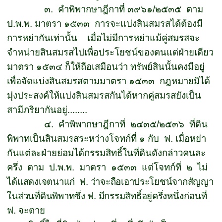
๓.
คำพิพากษาฎีกาที่ ๓๙๖๑
/
๒๕๓๕
ตาม
ป
.
พ
.
พ
.
มาตรา ๑๕๓๓
การจะแบ่งสินสมรสได้ต้องมี
การหย่ากันเท่านั้น
เมื่อไม่มีการหย่าแม้คู่สมรสจะ
จำหน่ายสินสมรสไปเพื่อประโยชน์ของตนแต่ฝ่ายเดียว
มาตรา ๑๕๓๔ ก็ให้ถือเสมือนว่า ทรัพย์สินนั้นคงมีอยู่
เพื่อจัดแบ่งสินสมรสตามมาตรา ๑๕๓๓
กฎหมายมิได้
มุ่งประสงค์ให้แบ่งสินสมรสกันได้หากคู่สมรสยังเป็น
สามีภริยากันอยู่........
๔.
คำพิพากษาฎีกาที่
๒๔๓๕
/
๒๕๓๖
ที่ดิน
พิพาทเป็นสินสมรสระหว่างโจทก์ที่ ๑ กับ
ฟ
.
เมื่อหย่า
กันแต่ละฝ่ายย่อมได้กรรมสิทธิ์ในที่ดินดังกล่าวคนละ
ครึ่ง
ตาม
ป
.
พ
.
พ
.
มาตรา
๑๕๓๓
แต่โจทก์ที่
๒
ไม่
ได้แสดงเจตนาแก่
ฟ
.
ว่าจะถือเอาประโยชน์จากสัญญา
ในส่วนที่ดินพิพาทซึ่ง ฟ
.
มีกรรมสิทธิ์อยู่ครึ่ง
หนึ่งก่อนที่
ฟ
.
จะตาย