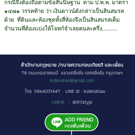
กรณีจึงต้องถือตามข้อสันนิษฐาน
ตาม ป.พ.พ. มาตรา
๑๔๗๑ วรรคท้าย ว่า เงินดาวน์ดังกล่าวเป็นสินสมรส
ด้วย
ที่ดินและห้องชุดทั้งสี่ห้องจึงเป็นสินสมรสเต็ม
จำนวนที่ต้องแบ่งให้โจทก์จำเลยคนละครึ่ง..........
สำนักงานกฎหมาย /ทนายความกอบเกียรติ และเพื่อน
78 ถนนบรมราชชนนี แขวงตลิ่งชัน เขตตลิ่งชัน กรุงเทพฯ
kobkiat64@gmail.com
โทร
0864031447
LINE ID : kobkiatlaw
LINE@
: @811ztyjo