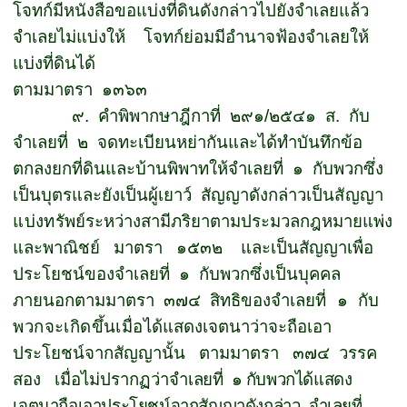
โจทก์มีหนังสือขอแบ่งที่ดินดังกล่าวไปยังจำเลยแล้ว
จำเลยไม่แบ่งให้
โจทก์ย่อมมีอำนาจฟ้องจำเลยให้
แบ่งที่ดินได้
ตามมาตรา
๑๓๖๓
๙.
คำพิพากษาฎีกาที่
๒๙๑
/
๒๕๔๑
ส
.
กับ
จำเลยที่
๒
จดทะเบียนหย่ากันและได้ทำบันทึกข้อ
ตกลงยกที่ดินและบ้านพิพาทให้จำเลยที่
๑
กับพวกซึ่ง
เป็นบุตรและยังเป็นผู้เยาว์
สัญญาดังกล่าวเป็น
สัญญา
แบ่งทรัพย์
ระหว่างสามีภริยาตามประมวลกฎหมายแพ่ง
และพาณิชย์
มาตรา
๑๕๓๒
และเป็นสัญญาเพื่อ
ประโยชน์ของจำเลยที่
๑
กับพวกซึ่งเป็นบุคคล
ภายนอกตามมาตรา
๓๗๔
สิทธิของจำเลย
ที่
๑
กับ
พวกจะเกิดขึ้นเมื่อได้
แสดงเจตนาว่าจะถือเอา
ประโยชน์จากสัญญานั้น
ตามมาตรา
๓๗๔
วรรค
สอง
เมื่อไม่ปรากฏว่า
จำเลยที่
๑ กับพวกได้แสดง
เจตนาถือเอาประโยชน์จากสัญญาดังกล่าว จำเลยที่