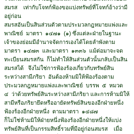
สมรส
เท่ากับโจทก์ฟ้องขอแบ่งทรัพย์ที่โจทก์อ้างว่ามี
อยู่ก่อน
สมรสอันเป็นสินส่วนตัวตามประมวลกฎหมายแพ่งและ
พาณิชย์
มาตรา
๑๔๗๑
(
๑
)
ซึ่งแต่ละฝ่ายในฐานะ
เจ้าของย่อมมีอำนาจจัดการเองได้โดยลำพังตาม
มาตรา
๑๔๗๓
และมาตรา
๑๓๓๖
แม้ต่อมาจะจด
ทะเบียนสมรสกัน
ก็ไม่ทำให้สินส่วนตัวนั้นกลับเป็นสิน
สมรสได้
จึงไม่ใช่การฟ้องร้องเกี่ยวกับทรัพย์สิน
ระหว่างสามีภริยา
อันต้องห้ามมิให้ฟ้องร้องตาม
ประมวลกฎหมายแพ่งและพาณิชย์
บรรพ
๕
หมวด
๔
ว่าด้วยทรัพย์สินระหว่างสามีภริยา และการห้ามมิให้
สามีหรือภริยายึดหรืออายัดทรัพย์สินของอีกฝ่ายหนึ่ง
ฟ้องร้องอีกฝ่ายหนึ่ง
ตามมาตรา
๑๔๘๗
ก็ไม่ใช่ห้ามมิให้ฝ่ายหนึ่งฟ้องร้องอีกฝ่ายหนึ่งให้แบ่ง
ทรัพย์สินที่เป็นกรรมสิทธิ์รวมที่มีอยู่ก่อนสมรส
เมื่อ