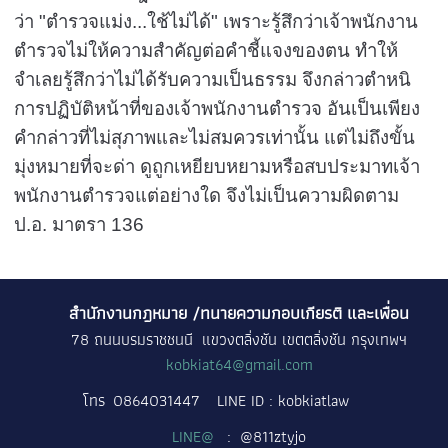
ว่า "ตำรวจแม่ง...ใช้ไม่ได้" เพราะรู้สึกว่าเจ้าพนักงาน
ตำรวจไม่ให้ความสำคัญต่อคำชี้แจงของตน ทำให้
จำเลยรู้สึกว่าไม่ได้รับความเป็นธรรม จึงกล่าวตำหนิ
การปฏิบัติหน้าที่ของเจ้าพนักงานตำรวจ อันเป็นเพียง
คำกล่าวที่ไม่สุภาพและไม่สมควรเท่านั้น แต่ไม่ถึงขั้น
มุ่งหมายที่จะด่า ดูถูกเหยียบหยามหรือสบประมาทเจ้า
พนักงานตำรวจแต่อย่างใด จึงไม่เป็นความผิดตาม
ป.อ. มาตรา
136
สำนักงานกฎหมาย /ทนายความกอบเกียรติ และเพื่อน
78 ถนนบรมราชชนนี แขวงตลิ่งชัน เขตตลิ่งชัน กรุงเทพฯ
kobkiat64@gmail.com
โทร
0864031447
LINE ID : kobkiatlaw
LINE@
: @811ztyjo