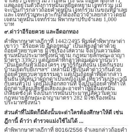
จำเลยว่าโจทก์ร่วมว่าไอ้หน้าโง่ นั้น ถ้อยคำดังกล่าว
แสดงอยู่ในตัวถึงการหมิ่นเหยียดหยามโจทก์ร่วม แม้
จะเป็นการกล่าวถ้อยคำดูหมิ่นโจทก์ร่วมในขณที่จำเลย
และโจทก์ร่วมทะเลาะกันก็ต้องถือว่าจำเลยกล่าวโดยมี
เจตนาดูหมิ่นโจทก์ร่วม พิพากษาปรับจำเลย
1,000
บาท
๙.ด่าว่าอีร้อยควย และอีดอกทอง
คำพิพากษาศาลฎีกาที่
1442/2495
พิมพ์คำพิพากษาด่า
เขาว่า "อีร้อยควย อีดอกทอง" เป็นเพียงคำด่าด้วย
ถ้อยคำหยาบคาย มิใช่เรื่องใส่ความ จึงเป็นความผิด
ฐานหมิ่นประมาทซึ่งหน้าตาม กฎหมายลักษณะอาญา
มาตรา
339(2)
แต่ถ้อยคำที่กล่าวตอนต่อจากนั้นว่า
"มันเย็ดกันทั่วเมืองใครๆ เขาก็รู้กันทั้งนั้น เย็ดกันรอบ
บ้านเย็ดกับยี่เกฯลฯ" เหล่านี้มิใช่เป็นคำด่าว่ากันด้วย
ถ้อยคำหยาบคายธรรมดา แต่เป็นถ้อยคำที่ผู้ด่ากล่าว
ยืนยันให้เห็นว่าผู้ถูกด่าเป็นหญิงไม่ดี เที่ยวร่วมประเวณี
กับคนทั่วไป โดยไม่เลือกสถานที่ จึงเป็นถ้อยคำที่ทำให้
ผู้ถูกด่าเสื่อมเสียชื่อเสียงและอาจทำให้ผู้อื่นดูหมิ่น
เกลียดชังได้ จึงเป็นการหมิ่นประมาทใส่ความตาม
กฎหมายลักษณะอาญามาตรา
282
มิใช่เรื่องหมิ่น
ประมาทซึ่งหน้า
ส่วนคำที่ไม่ผิดก็มีดังนั้นจะด่าใครต้องศึกษาให้ดี เช่น
ฎีกานี้ ด้าว่า ตำรวจแม่งใช้ไม่ได้ ...
คำพิพากษาศาลฎีกาที่
8016/2556
จำเลยกล่าวถ้อยคำ