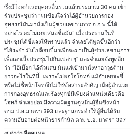
ซึ่งมีโจทก์และบุคคลอื่นรวมแล้วประมาณ
30
คน เข้า
ร่วมประชุมว่า "ผมข้องใจว่าไอ้ผู้อำนวยการกอง
อุทธรณ์มันมานั่งเป็นผู้ช่วยเลขานุการ อ.ก.พ.นี้ได้
อย่างไร ผมไม่เคยเสนอชื่อมัน" เมื่อประธานในที่
ประชุมได้ชี้แจงให้ทราบแล้ว จำเลยได้พูดขึ้นอีกว่า
"ไอ้ระยำ มันไปล็อบบี้มาเพื่อจะมาเป็นผู้ช่วยเลขานุการ
เพื่อเอาเบี้ยประชุมไปกินเปล่า ๆ" และจำเลยยังพูดอีก
ว่า "ไอ้เบื๊อก ไอ้ตัวแสบ มันแส่เข้ามานั่งหาอาวุธด้าม
ยาวอะไรในที่นี้" เพราะไม่พอใจโจทก์ แม้จำเลยจะชี้
หรือไม่ชี้หน้าโจทก์ก็ไม่ใช่ข้อสาระสำคัญ เมื่อผู้อำนวย
การกองอุทธรณ์และร้องทุกข์มีเพียงตำแหน่งเดียวคือ
โจทก์ จำเลยย่อมมีความผิดฐานดูหมิ่นผู้อื่นซึ่งหน้า
ตาม ป.อ.มาตรา
393
และฐานกระทำให้ผู้อื่นได้รับ
ความอับอายต่อหน้าธารกำนัล ตาม ป.อ. มาตรา
397
๔.ด่าว่า อีตอแหล