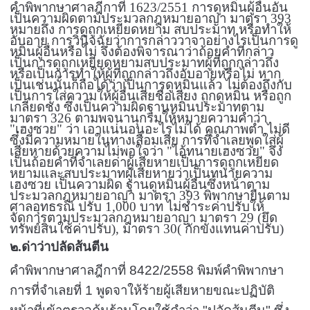
คำพิพากษาศาลฎีกาที่
1623/2551
การดูหมิ่นผู้อื่นอัน
เป็นความผิดตามประมวลกฎหมายอาญา มาตรา
393
หมายถึง การดูถูกเหยียดหยาม สบประมาท หรือทำให้
อับอาย การวินิจฉัยว่าการกล่าววาจาอย่างไรเป็นการดู
หมิ่นผู้อื่นหรือไม่ จึงต้องพิจารณาว่าถ้อยคำที่กล่าว
เป็นการดูถูกเหยียดหยามสบประมาทผู้ที่ถูกกล่าวถึง
หรือเป็นการทำให้ผู้ที่ถูกกล่าวถึงอับอายหรือไม่ หาก
เป็นเช่นนั้นก็ถือได้ว่าเป็นการดูหมิ่นแล้ว ไม่ต้องถึงกับ
เป็นการใส่ความให้ผู้อื่นเสียชื่อเสียง ถูกดูหมิ่น หรือถูก
เกลียดชัง ซึ่งเป็นความผิดฐานหมิ่นประมาทตาม
มาตรา
326
ตามพจนานุกรมให้หมายความคำว่า
"เฮงซวย" ว่า เอาแน่นอนอะไรไม่ได้ คุณภาพต่ำ ไม่ดี
ซึ่งมีความหมายในทางเสื่อมเสีย การที่จำเลยพูดใส่ผู้
เสียหายด้วยความไม่พอใจว่า "ไอ้ทนายเฮงซวย" จึง
เป็นถ้อยคำที่จำเลยด่าผู้เสียหายเป็นการดูถูกเหยียด
หยามและสบประมาทผู้เสียหายว่าเป็นทนายความ
เฮงซวย เป็นความผิด ฐานดูหมิ่นผู้อื่นซึ่งหน้าตาม
ประมวลกฎหมายอาญา มาตรา
393
พิพากษายืนตาม
ศาลอุทธรณ์ ปรับ
1,000
บาท ไม่ชำระค่าปรับให้
จัดการตามประมวลกฎหมายอาญา มาตรา
29 (
ยึด
ทรัพย์สินใช้ค่าปรับ)
,
มาตรา
30(
กักขังแทนค่าปรับ)
๒.ด่าว่าปลัดส้นตีน
คำพิพากษาศาลฎีกาที่
8422/2558
พิมพ์คำพิพากษา
การที่จำเลยที่
1
พูดจาให้ร้ายผู้เสียหายขณะปฏิบัติ