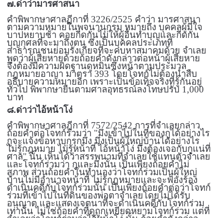
๗.ด่าว่ามารศาสนา
คำพิพากษาศาลฎีกาที่
3226/2525
คำว่า มารศาสนา
ตามความหมายในพจนานุกรม หมายถึง บุคคลผู้มีใจ
บาปหยาบช้า คอยกีดกันไม่ให้ผู้อื่นทำบุญและกีดกัน
บุญกุศลที่จะมาถึงตน ซึ่งเป็นบุคคลประเภทที่
สาธารณชนย่อมรังเกียจที่จะคบหาสมาคมด้วย จำเลย
พูดว่าผู้เสียหายด้วยถ้อยคำดังกล่าวต่อหน้าผู้เสียหาย
จึงต้องมีความผิดฐานดูหมิ่นซึ่งหน้าตามประมวล
กฎหมายอาญา มาตรา
393
โดยโจทก์ไม่ต้องนำสืบ
อธิบายความหมายอีก เพราะเป็นข้อเท็จจริงที่รู้กันอยู่
ทั่วไป พิพากษายืนตามศาลอุทธรณ์ลงโทษปรับ
1,000
บาท
๘.ด่าว่าไอ้หน้าโง่
คำพิพากษาศาลฎีกาที่
7572/2542
การที่จำเลยกล่าว
ถ้อยคำต่อโจทก์ร่วมว่า "มึงเข้าไปในที่ของกูได้อย่างไร
กูจะแจ้งข้อหาบุกรุกมึง มึงเป็นผู้ใหญ่บ้านได้อย่างไร
ไม่รู้กฎหมาย ไม่รู้หน้าที่ ไอ้หน้าโง่ มึงต้องเจอกับกูแน่ที่
ศาล" นั้น เห็นได้ว่าสรรพนามที่จำเลยใช้แทนตัวจำเลย
และโจทก์ร่วมว่า กูและมึงนั้น เป็นเพียงถ้อยคำไม่
สุภาพ ส่วนถ้อยคำในทำนองว่าโจทก์ร่วมเป็นผู้ใหญ่
บ้านไม่มีอำนาจหน้าที่ ไม่รู้กฎหมายและจะฟ้องร้อง
ดำเนินคดีกับโจทก์ร่วมนั้น เป็นเพียงถ้อยคำต่อว่าโจทก์
ร่วมที่เข้าไปในที่ดินของพ่อตาจำเลยโดยไม่ได้รับ
อนุญาต และแสดงเจตนาที่จะดำเนินคดีกับโจทก์ร่วม
เท่านั้น ไม่ใช่ถ้อยคำที่ดูถูกเหยียดหยามโจทก์ร่วม แต่ที่