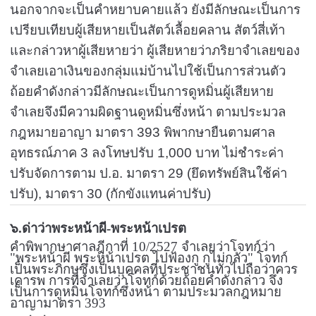
นอกจากจะเป็นคำหยาบคายแล้ว ยังมีลักษณะเป็นการ
เปรียบเทียบผู้เสียหายเป็นสัตว์เลื้อยคลาน สัตว์สี่เท้า
และกล่าวหาผู้เสียหายว่า ผู้เสียหายว่าภริยาจำเลยของ
จำเลยเอาเงินของกลุ่มแม่บ้านไปใช้เป็นการส่วนตัว
ถ้อยคำดังกล่าวมีลักษณะเป็นการดูหมิ่นผู้เสียหาย
จำเลยจึงมีความผิดฐานดูหมิ่นซึ่งหน้า ตามประมวล
กฎหมายอาญา มาตรา
393
พิพากษายืนตามศาล
อุทธรณ์ภาค
3
ลงโทษปรับ
1,000
บาท ไม่ชำระค่า
ปรับจัดการตาม ป.อ. มาตรา
29 (
ยึดทรัพย์สินใช้ค่า
ปรับ)
,
มาตรา
30 (
กักขังแทนค่าปรับ)
๖.ด่าว่าพระหน้าผี-พระหน้าเปรต
คำพิพากษาศาลฎีกาที่
10/2527
จำเลยว่าโจทก์ว่า
"พระหน้าผี พระหน้าเปรต ไปฟ้องกู กูไม่กลัว" โจทก์
เป็นพระภิกษุซึ่งเป็นบุคคลที่ประชาชนทั่วไปถือว่าควร
เคารพ การที่จำเลยว่าโจทก์ด้วยถ้อยคำดังกล่าว จึง
เป็นการดูหมิ่นโจทก์ซึ่งหน้า ตามประมวลกฎหมาย
อาญามาตรา
393