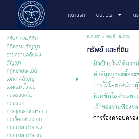
หน้าแรก
ติดต่อเรา
บร
หน้าแรก
>
ทรัพย์ และที่ดิน
ทรัพย์ และที่ดิน
นิติกรรม สัญญา
ทรัพย์ และที่ดิน
อายุความคดีแพ่ง
สัญญา
ปิดป้ายในที่ดินว่
กฎหมายละเมิด
ทำสัญญาจะซื้อจะข
เอกเทศสัญญา
การให้โดยเสน่หาผุ้
เช็คและตั๋วเงิน
คดีครอบครัว
ฟ้องขับไล่จำเลยอ
คดีมรดก
เจ้าของรวมฟ้องขอ
การอุทธรณ์และฎีกา
การร้องครอบครองป
คดีเช็คและตั๋วเงิน
กฎหมาย ป.วิแพ่ง
กฎหมาย ป.วิอาญา