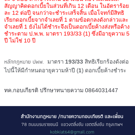
สัญญาคิดดอกเบี้ยในส่วนที่เกิน 12 เดือน ในอัตราร้อย
ละ 12 ต่อปี จนกว่าจะชำระเสร็จสิ้น เมื่อโจทก์มีสิทธิ
เรียกดอกเบี้ยจากจำเลยที่ 1 ตามข้อตกลงดังกล่าวและ
จำเลยที่ 1 ยังไม่ได้ชำระจึงเป็นดอกเบี้ยค้างส่งหรือค้าง
ชำระตาม ป.พ.พ. มาตรา 193/33 (1) ซึ่งมีอายุความ 5
ปี ไม่ใช่ 10 ปี
หลักกฎหมาย ปพพ.
มาตรา
193/33
สิทธิเรียกร้องดังต่อ
ไปนี้ให้มีกำหนดอายุความห้าปี (
1
) ดอกเบี้ยค้างชำระ
ทค.กอบเกียรติ ปรึกษาทนายความ
0864031447
สำนักงานกฎหมาย /ทนายความกอบเกียรติ และเพื่อน
78 ถนนบรมราชชนนี แขวงตลิ่งชัน เขตตลิ่งชัน กรุงเทพฯ
kobkiat64@gmail.com