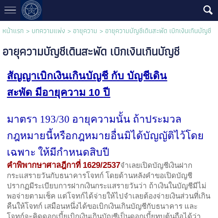
หน้าแรก
>
บทความแพ่ง
>
อายุความ
>
อายุความบัญชีเดินสะพัด เบิกเงินเกินบัญชี
อายุความบัญชีเดินสะพัด เบิกเงินเกินบัญชี
สัญญาเบิกเงินเกินบัญชี กับ บัญชีเดิน
สะพัด
มีอายุความ
10
ปี
มาตรา
193/30
อายุความนั้น
ถ้าประมวล
กฎหมายนี้หรือกฎหมายอื่นมิได้บัญญัติไว้โดย
เฉพาะ ให้มีกำหนดสิบปี
คำพิพากษาศาลฎีกาที่
จำเลยเปิดบัญชีเงินฝาก
1629/2537
กระแสรายวันกับธนาคารโจทก์ โดยด้านหลังคำขอเปิดบัญชี
ปรากฏมีระเบียบการฝากเงินกระแสรายวันว่า ถ้าเงินในบัญชีมีไม่
พอจ่ายตามเช็ค แต่โจทก์ได้จ่ายให้ไปจำเลยต้องจ่ายเงินส่วนที่เกิน
คืนให้โจทก์ เสมือนหนึ่งได้ขอเบิกเงินเกินบัญชีกับธนาคาร และ
โจทก์จะคิดดอกเบี้ยเบิกเงินเกินบัญชีเป็นดอกเบี้ยทบต้นถือได้ว่า