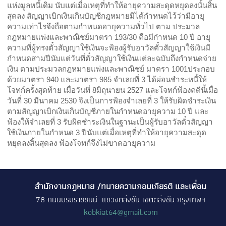
แห่งมูลหนี้เดิม นับแต่เมื่อเหตุที่ทำให้อายุความสะดุดหยุดลงนั้นสิ้น
สุดลง สัญญาเบิกเงินเกินบัญชีกฎหมายมิได้กำหนดไว้ว่ามีอายุ
ความเท่าไรจึงถือตามกำหนดอายุความทั่วไป ตาม ประมวล
กฎหมายแพ่งและพาณิชย์มาตรา
คือมีกำหนด
ปี อายุ
193/30
10
ความที่ผู้ทรงตั๋วสัญญาใช้เงินจะฟ้องผู้รับอาวัลตั๋วสัญญาใช้เงินมี
กำหนดสามปีนับแต่วันที่ตั๋วสัญญาใช้เงินแต่ละฉบับถึงกำหนดจ่าย
เงิน ตามประมวลกฎหมายแพ่งและพาณิชย์ มาตรา
ประกอบ
1001
ด้วยมาตรา
และมาตรา
จำเลยที่
ได้ผ่อนชำระหนี้ให้
940
985
3
โจทก์ครั้งสุดท้าย เมื่อวันที่
มิถุนายน
และโจทก์ฟ้องคดีนี้เมื่อ
8
2527
วันที่
มีนาคม
จึงเป็นการฟ้องจำเลยที่
ให้รับผิดชำระเงิน
30
2530
3
ตามสัญญาเบิกเงินเกินบัญชีภายในกำหนดอายุความ
ปี และ
10
ฟ้องให้จำเลยที่
รับผิดชำระเงินในฐานะเป็นผู้รับอาวัลตั๋วสัญญา
3
ใช้เงินภายในกำหนด
ปีนับแต่เมื่อเหตุที่ทำให้อายุความสะดุด
3
หยุดลงสิ้นสุดลง ฟ้องโจทก์จึงไม่ขาดอายุความ
สำนักงานกฎหมาย /ทนายความกอบเกียรติ และเพื่อน
78 ถนนบรมราชชนนี แขวงตลิ่งชัน เขตตลิ่งชัน กรุงเทพฯ
kobkiat64@gmail.com