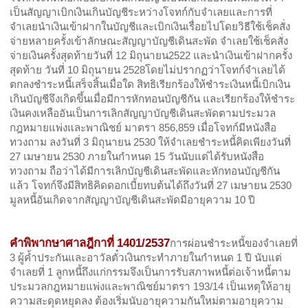
เป็นสัญญาเบิกเงินเกินบัญชีระหว่างโจทก์กับจำเลยและการที่
จำเลยนำเงินเข้าฝากในบัญชีและเบิกเงินเรื่อยไปโดยวิธีใช้เช็คสั่ง
จ่ายหลายครั้งเข้าลักษณะสัญญาบัญชีเดินสะพัด จำเลยใช้เช็คสั่ง
จ่ายเงินครั้งสุดท้ายวันที่
มิถุนายน
และนำเงินเข้าฝากครั้ง
12
2522
สุดท้าย วันที่
มิถุนายน
โดยไม่ปรากฏว่าโจทก์จำเลยได้
10
2528
ตกลงชำระหนี้เสร็จสิ้นเมื่อใด สิทธิเรียกร้องให้ชำระเงินหนี้เบิกเงิน
เกินบัญชีจึงเกิดขึ้นเมื่อมีการหักทอนบัญชีกัน และเรียกร้องให้ชำระ
เงินคงเหลืออันเป็นการเลิกสัญญาบัญชีเดินสะพัดตามประมวล
กฎหมายแพ่งและพาณิชย์ มาตรา
เมื่อโจทก์มีหนังสือ
856,859
ทวงถาม ลงวันที่
มิถุนายน
ให้จำเลยชำระหนี้คิดเพียงวันที่
3
2530
เมษายน
ภายในกำหนด
วันนับแต่ได้รับหนังสือ
27
2530
15
ทวงถาม ถือว่าได้มีการเลิกบัญชีเดินสะพัดและหักทอนบัญชีกัน
แล้ว โจทก์จึงมีสิทธิคิดดอกเบี้ยทบต้นได้ถึงวันที่
เมษายน
27
2530
มูลหนี้อันเกิดจากสัญญาบัญชีเดินสะพัดมีอายุความ
ปี
10
คำพิพากษาศาลฎีกาที่
การผ่อนชำระหนี้ของจำเลยที่
1401/2537
ผู้ค้ำประกันและอาวัลตั๋วเงินกระทำภายในกำหนด
ปี นับแต่
3
1
จำเลยที่
ลูกหนี้ถึงแก่กรรมจึงเป็นการรับสภาพหนี้ต่อเจ้าหนี้ตาม
1
ประมวลกฎหมายแพ่งและพาณิชย์มาตรา
เป็นเหตุให้อายุ
193/14
ความสะดุดหยุดลง ต้องเริ่มนับอายุความกันใหม่ตามอายุความ