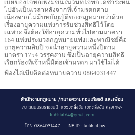
เบี้ยของโจทก์เพิ่งมีขึ้นในวันที่โจทก์ได้ชำระหนี้
ไปอันเป็นเวลาหลังจากที่เจ้ามรดกตาย
เนื่องจากไม่มีบทบัญญัติของกฎหมายว่าด้วย
เรื่องอายุความแห่งการรับช่วงสิทธิไว้โดย
เฉพาะ จึงต้องใช้อายุความทั่วไปตามมาตรา
164
แห่งประมวลกฎหมายแพ่งและพาณิชย์คือ
อายุความสิบปี จะนำอายุความหนึ่งปีตาม
มาตรา
1754
วรรคสาม ซึ่งเป็นอายุความสิทธิ
เรียกร้องที่เจ้าหนี้มีต่อเจ้ามรดก มาใช้ไม่ได้
ฟ้องไล่เบียติดต่อทนายความ 0864031447
สำนักงานกฎหมาย /ทนายความกอบเกียรติ และเพื่อน
78 ถนนบรมราชชนนี แขวงตลิ่งชัน เขตตลิ่งชัน กรุงเทพฯ
kobkiat64@gmail.com
โทร
0864031447
LINE ID : kobkiatlaw