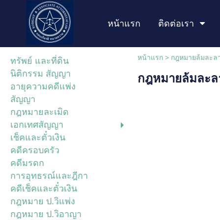
หน้าแรก
ติดต่อเรา
หน้าแรก
>
กฎหมายล้มละล
ทรัพย์ และที่ดิน
นิติกรรม สัญญา
กฎหมายล้มละล
อายุความคดีแพ่ง
สัญญา
กฎหมายละเมิด
เอกเทศสัญญา
เช็คและตั๋วเงิน
คดีครอบครัว
คดีมรดก
การอุทธรณ์และฎีกา
คดีเช็คและตั๋วเงิน
กฎหมาย ป.วิแพ่ง
กฎหมาย ป.วิอาญา