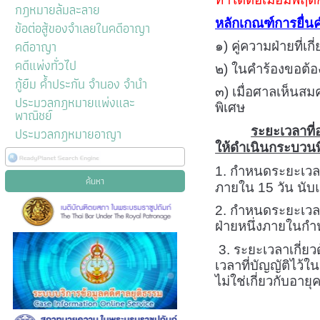
กฎหมายล้มละลาย
หลักเกณฑ์การยื่
ข้อต่อสู้ของจำเลยในคดีอาญา
คดีอาญา
๑) คู่ความฝ่ายที่เ
คดีแพ่งทั่วไป
๒) ในคำร้องขอต้อ
กู้ยืม ค้ำประกัน จำนอง จำนำ
๓) เมื่อศาลเห็นส
ประมวลกฎหมายแพ่งและ
พิเศษ
พาณิชย์
ประมวลกฎหมายอาญา
ระยะเวลา
ที
ให้ดำเนินกระบวน
1. กำหนดระยะเวล
ภายใน
15
วัน นับ
2.
กำหนดระยะเวลาตา
ฝ่ายหนึ่งภายในก
3. ระยะเวลาเกี่ย
เวลาที่บัญญัติไว้
ไม่ใช่เกี่ยวกับอาย