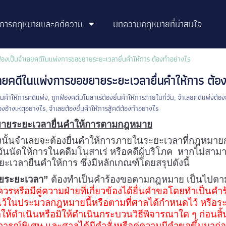
ิการกฎหมายและคดีความ
บทความกฎหมายที่น่าสนใจ
กฟ้องเป็นจำเลยคดีในแพ่งการขอขยายระยะเวลายื่นคำให้การ ต้องทำอย่างไร
ำเลยคดีในแพ่งการขอขยายระยะเวลายื่นคำให้การ ต้อ
่นคำให้การคดีแพ่ง
,
ถูกฟ้องคดีมโนสาเร่ต้องยื่นคำให้การภายในกี่วัน
,
จำเลยคดีแพ่งต้องย
งอ้างเหตุอย่างไร
,
จำเลยต้องยื่นคำให้การสู้คดีต้องทำอย่างไร
ายระยะเวลายื่นคำให้การตามกฎหมาย
่งนั้นจำเลยจะต้องยื่นคำให้การภายในระยะเวลาที่กฎหมาย
ันนัดให้การในคดีมโนสาเร่ หรือคดีผู้บริโภค หากไม่สา
ะเวลายื่นคำให้การ ซึ่งมีหลักเกณฑ์โดยสรุปดังนี้
ะยะเวลา”
ต้องทำเป็นคำร้องขอตามกฎหมาย เป็นไปตา
มควรหรือมีคู่ความฝ่ายที่เกี่ยวข้องได้ยื่นคำขอโดยทำเป็น
ว้ในประมวลกฎหมายนี้หรือตามที่ศาลได้กำหนดไว้ หรือระย
อให้ดำเนินหรือมิให้ดำเนินกระบวนวิธีพิจารณาใด ๆ ก่อนสิ้
ิการณ์พิเศษ และศาลได้มีคำสั่งหรือคู่ความมีคำขอขึ้นมาก่อน