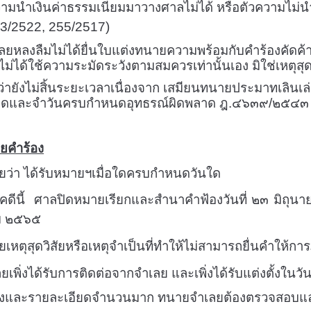
วามนำเงินค่าธรรมเนียมมาวางศาลไม่ได้ หรือตัวความไม่นำ
23/2522
,
255/2517)
เลยหลงลืมไม่ได้ยื่นใบแต่งทนายความพร้อมกับคำร้องคั
่ได้ใช้ความระมัดระวังตามสมควรเท่านั้นเอง มิใช่เหตุส
ผิดว่ายังไม่สิ้นระยะเวลาเนื่องจาก เสมียนทนายประมาทเ
จดและจำวันครบกำหนดอุทธรณ์ผิดพลาด ฎ.๔๖๓๙/๒๕๔๓ มิใ
ยคำร้อง
ได้รับหมายฯเมื่อใดครบกำหนดวันใด
คดีนี้ ศาลปิดหมายเรียกและสำนาคำฟ้องวันที่ ๒๓ มิถุ
คม ๒๕๖๕
ดวิสัยหรือเหตุจำเป็นที่ทำให้ไม่สามารถยื่นคำให้กา
้รับการติดต่อจากจำเลย และเพิ่งได้รับแต่งตั้งในวันนี
จริงและรายละเอียดจำนวนมาก
ทนายจำเลยต้องตรวจสอบและ