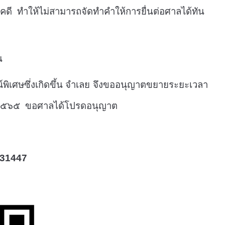
คดี ทำให้ไม่สามารถจัดทำคำให้การยื่นต่อศาลได้ทัน
น
ิเศษซึ่งเกิดขึ้น จำเลย จึงขออนุญาตขยายระยะเวลา
าคม ๒๕๖๕ ขอศาลได้โปรดอนุญาต
031447