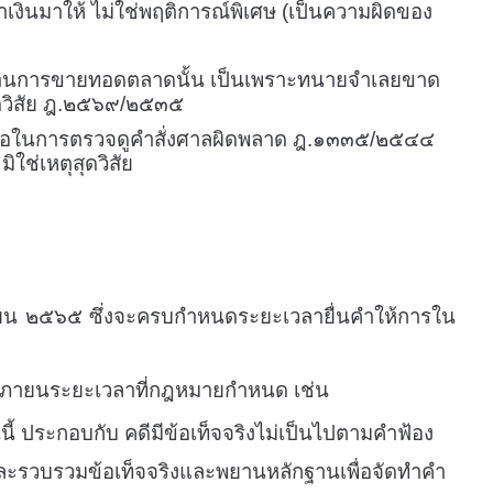
เงินมาให้ ไม่ใช่พฤติการณ์พิเศษ (เป็นความผิดของ
ดค้านการขายทอดตลาดนั้น เป็นเพราะทนายจำเลยขาด
ุดวิสัย ฎ.๒๕๖๙/๒๕๓๕
ลินเล่อในการตรวจดูคำสั่งศาลผิดพลาด ฎ.๑๓๓๕/๒๕๔๔
ช่เหตุสุดวิสัย
นายน ๒๕๖๕ ซึ่งจะครบกำหนดระยะเวลายื่นคำให้การใน
รภายนระยะเวลาที่กฎหมายกำหนด เช่น
้ ประกอบกับ คดีมีข้อเท็จจริงไม่เป็นไปตามคำฟ้อง
รวบรวมข้อเท็จจริงและพยานหลักฐานเพื่อจัดทำคำ