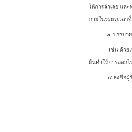
ให้การจำเลย และท
ภายในระยะเวลาท
๓. บรรยายคำขอใ
เช่น ด้วยเหตุดัง
ยื่นคำให้การออกไ
๔.ลงชื่อผู้ร้อง