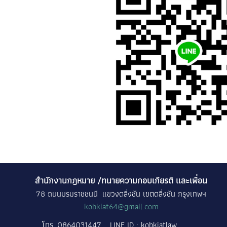
สำนักงานกฎหมาย /ทนายความกอบเกียรติ และเพื่อน
78 ถนนบรมราชชนนี แขวงตลิ่งชัน เขตตลิ่งชัน กรุงเทพฯ
kobkiat64@gmail.com
โทร
0864031447
LINE ID : kobkiatlaw