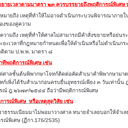
ขยายเวลาตามมาตรา ๒๓ ควรบรรยายถึง
พฤติการณ์พิเศษ หร
” หมายถึง เหตุที่ทำให้ไม่อาจดำเนินกระบวนพิจารณาภายใ
องของคู่ความ
ายความถึง เหตุที่ทำให้ศาลไม่สามารถมีคำสั่งขยายหรือย่
ะยะเวลาที่กฎหมายกำหนดเพื่อให้ดำเนินหรือไม่ดำเนินกระบ
ติตาม ป.พ.พ. มาตรา ๘
ว่าทีพฤติการณ์พิเศษ เช่น
ับแต่ศาลชั้นต้นพิพากษาโจทก์ติดต่อคัดสำเนาคำพิพากษามาต
ก์เพิ่งได้รับสำเนาก่อนครบยื่นอุทธรณ์เพียง ๓ วันเท่านั้
รณ์ ฎ.๒๖๗๙/๒๕๔๔ ถือว่ามีพฤติการณ์พิเศษ
ิการณ์พิเศษ หรือเหตุสุดวิสัย เช่น
ชาธรรมเนียมมาไม่พอมาวางศาล ทนายจำเลยบอกให้จำเลยที่ 
การณ์พิเศษ (ฏีกา.176/2535)