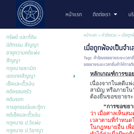
หน้าแรก
ติดต่อเรา
บร
หน้าแรก
>
หัวข้อรวม
>
เมื่อถู
ทรัพย์ และที่ดิน
นิติกรรม สัญญา
เมื่อถูกฟ้องเป็นจ
อายุความคดีแพ่ง
Tags:
คำร้องขอขยายระยะเวลายื
สัญญา
ขอขยายระยะเวลายื่นคำให้การต้อ
กฎหมายละเมิด
หลักเกณฑ์การขอย
เอกเทศสัญญา
เช็คและตั๋วเงิน
เนื่องจากในคดีแพ
สามัญ หรือภายในว
คดีครอบครัว
ต้องยื่นขอขยายระย
คดีมรดก
การอุทธรณ์และฎีกา
“การขอขยายร
ว่า เมื่อศาลเห็นส
คดีเช็คและตั๋วเงิน
เวลาตามที่กำหนดไ
กฎหมาย ป.วิแพ่ง
ในกฎหมายอื่น เพื่
กฎหมาย ป.วิอาญา
ทำได้ต่อเมื่อมีพฤต