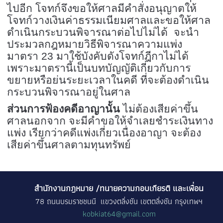
ไปอีก โจทก์จึงขอให้ศาลมีคำสั่งอนุญาตให้
โจทก์วางเงินค่าธรรมเนียมศาลและขอให้ศาล
ดำเนินกระบวนพิจารณาต่อไปไม่ได้ จะนำ
ประมวลกฎหมายวิธีพิจารณาความแพ่ง
มาตรา 23 มาใช้บังคับดังโจทก์ฎีกาไม่ได้
เพราะมาตรานี้เป็นบทบัญญัติเกี่ยวกับการ
ขยายหรือย่นระยะเวลาในคดี ที่จะต้องดำเนิน
กระบวนพิจารณาอยู่ในศาล
ส่วนการฟ้องคดีอาญานั้น
ไม่ต้องเสียค่าขึ้น
ศาลนอกจาก จะมีคำขอให้จำเลยชำระเงินทาง
แพ่ง เรียกว่าคดีแพ่งเกี่ยวเนื่องอาญา จะต้อง
เสียค่าขึ้นศาลตามทุนทรัพย์
สำนักงานกฎหมาย /ทนายความกอบเกียรติ และเพื่อน
78 ถนนบรมราชชนนี แขวงตลิ่งชัน เขตตลิ่งชัน กรุงเทพฯ
kobkiat64@gmail.com