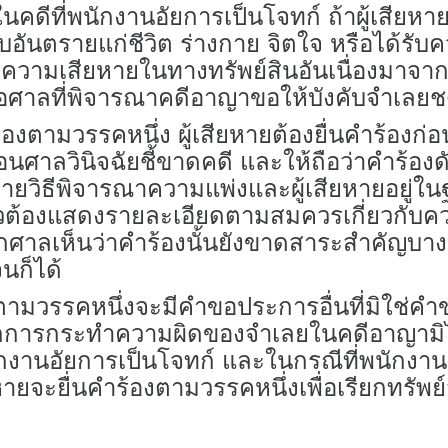
คดีที่พนักงานอัยการเป็นโจทก์ ถ้าผู้เสียหา
ับอันตรายแก่ชีวิต ร่างกาย จิตใจ หรือได้รับค
รับความเสียหายในทางทรัพย์สินอันเนื่องมาจ
ต่อศาลที่พิจารณาคดีอาญาขอให้บังคับจำเลย
ตามวรรคหนึ่ง ผู้เสียหายต้องยื่นคำร้องก่อ
ก่อนศาลวินิจฉัยชี้ขาดคดี และให้ถือว่าคำร้อ
ิธีพิจารณาความแพ่งและผู้เสียหายอยู่ในฐาน
่าวต้องแสดงรายละเอียดตามสมควรเกี่ยวกั
ากศาลเห็นว่าคำร้องนั้นยังขาดสาระสำคัญบางเร
นก็ได้
รคหนึ่งจะมีคำขอประการอื่นที่มิใช่คำข
ากการกระทำความผิดของจำเลยในคดีอาญามิได
ักงานอัยการเป็นโจทก์ และในกรณีที่พนัก
ยหายจะยื่นคำร้องตามวรรคหนึ่งเพื่อเรียกทรัพย