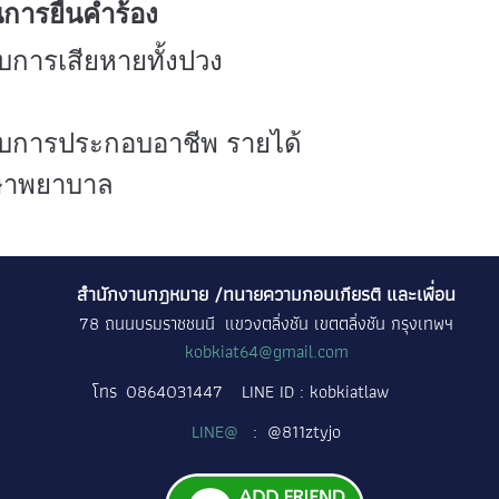
นการยื่นคำร้อง
ับการเสียหายทั้งปวง
กับการประกอบอาชีพ รายได้
กษาพยาบาล
สำนักงานกฎหมาย /ทนายความกอบเกียรติ และเพื่อน
78 ถนนบรมราชชนนี แขวงตลิ่งชัน เขตตลิ่งชัน กรุงเทพฯ
kobkiat64@gmail.com
โทร
0864031447
LINE ID : kobkiatlaw
LINE@
: @811ztyjo