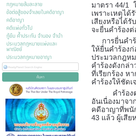
กฎหมายล้มละลาย
มาตรา 44/1 ใน
ข้อต่อสู้ของจำเลยในคดีอาญา
เพราะเหตุได้ร
คดีอาญา
เสียงหรือได้
คดีแพ่งทั่วไป
จะยื่นคำร้อง
กู้ยืม ค้ำประกัน จำนอง จำนำ
การยื่นคำร้อง
ประมวลกฎหมายแพ่งและ
พาณิชย์
ให้ยื่นคำร้อง
ประมวลกฎหมายอาญา
ประมวลกฎหมายว
คำร้องดังกล
ที่เรียกร้อง ห
คำร้องให้ชัดเจ
คำร้องตามวร
อันเนื่องมาจ
คดีอาญาที่พน
43 แล้ว ผู้เสี