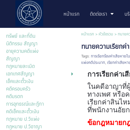
หน้าแรก
ติดต่อเรา
บร
หน้าแรก
>
หัวข้อรวม
>
ทนายคว
ทรัพย์ และที่ดิน
นิติกรรม สัญญา
ทนายความเรียกค่า
อายุความคดีแพ่ง
Tags:
การเรียกร้องค่าเสียหาย
สัญญา
แพ่งคดีประมาท
,
เรียกค่าเสียหา
กฎหมายละเมิด
เอกเทศสัญญา
การเรียกค่าเ
เช็คและตั๋วเงิน
ในคดีอาญาที่ผ
คดีครอบครัว
ทางเพศ หรือคดี
คดีมรดก
เรียกค่าสินไ
การอุทธรณ์และฎีกา
ที่พนักงานอัย
คดีเช็คและตั๋วเงิน
กฎหมาย ป.วิแพ่ง
ข้อกฎหมายกฎห
กฎหมาย ป.วิอาญา