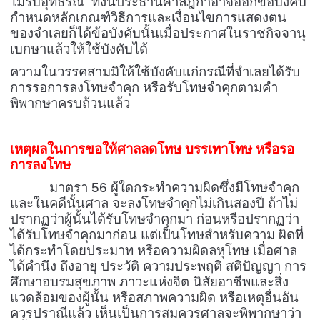
ไม่รับอุทธรณ์
ทั้งนี้
ประธานศาลฎีกาอาจออกข้อบังคับ
กำหนดหลักเกณฑ์
วิธีการ
และเงื่อนไขการแสดงตน
ของจำเลยก็ได้
ข้อบังคับนั้น
เมื่อประกาศในราชกิจจานุ
เบกษาแล้วให้ใช้บังคับได้
ความในวรรคสามมิให้ใช้บังคับแก่กรณีที่จำเลยได้รับ
การรอการลงโทษจำคุก หรือรับโทษจำคุกตามคำ
พิพากษาครบถ้วนแล้ว
เหตุผลในการขอให้ศาลลดโทษ บรรเทาโทษ หรือรอ
การลงโทษ
มาตรา 56 ผู้ใดกระทำความผิดซึ่งมีโทษจำคุก
และในคดีนั้นศาล จะลงโทษจำคุกไม่เกินสองปี ถ้าไม่
ปรากฏว่าผู้นั้นได้รับโทษจำคุกมา ก่อนหรือปรากฏว่า
ได้รับโทษจำคุกมาก่อน แต่เป็นโทษสำหรับความ ผิดที่
ได้กระทำโดยประมาท หรือความผิดลหุโทษ เมื่อศาล
ได้คำนึง ถึงอายุ ประวัติ ความประพฤติ สติปัญญา การ
ศึกษาอบรมสุขภาพ ภาวะแห่งจิต นิสัยอาชีพและสิ่ง
แวดล้อมของผู้นั้น หรือสภาพความผิด หรือเหตุอื่นอัน
ควรปราณีแล้ว เห็นเป็นการสมควรศาลจะพิพากษาว่า