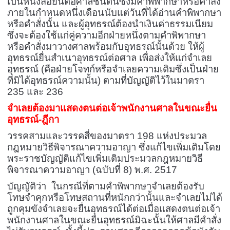
เป็นหนังสือยื่นต่อศาลชั้นต้นซึ่งมีคำพิพากษาหรือคำสั่ง
ภายในกำหนดหนึ่งเดือนนับแต่วันที่ได้อ่านคำพิพากษา
หรือคำสั่งนั้น และผู้อุทธรณ์ต้องนำเงินค่าธรรมเนียม
ซึ่งจะต้องใช้แก่คู่ความอีกฝ่ายหนึ่งตามคำพิพากษา
หรือคำสั่งมาวางศาลพร้อมกับอุทธรณ์นั้นด้วย ให้ผู้
อุทธรณ์ยื่นสำเนาอุทธรณ์ต่อศาล เพื่อส่งให้แก่จำเลย
อุทธรณ์ (คือฝ่ายโจทก์หรือจำเลยความเดิมซึ่งเป็นฝ่าย
ที่มิได้อุทธรณ์ความนั้น) ตามที่บัญญัติไว้ในมาตรา
235 และ 236
จำเลยต้องมาแสดงตนต่อเจ้าพนักงานศาลในขณะยื่น
อุทธรณ์-ฎีกา
วรรคสามและวรรคสี่ของมาตรา 198 แห่งประมวล
กฎหมายวิธีพิจารณาความอาญา ซึ่งแก้ไขเพิ่มเติมโดย
พระราชบัญญัติแก้ไขเพิ่มเติมประมวลกฎหมายวิธี
พิจารณาความอาญา (ฉบับที่ 8) พ.ศ. 2517
บัญญัติว่า
ในกรณีที่ตามคำพิพากษาจำเลยต้องรับ
โทษจำคุกหรือโทษสถานที่หนักกว่านั้นและจำเลยไม่ได้
ถูกคุมขัง
จำเลยจะยื่นอุทธรณ์ได้ต่อเมื่อแสดงตนต่อเจ้า
พนักงานศาลในขณะยื่นอุทธรณ์
มิฉะนั้น
ให้ศาลมีคำสั่ง