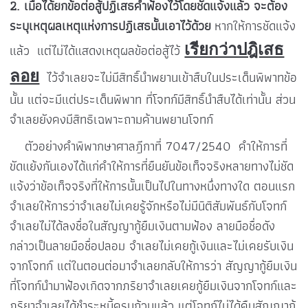
2. เมื่อได้ยกข้อต่อสู้ปฏิเสธคำฟ้องไว้โดยชัดแจ้งแล้ว จะต้อง
ระบุเหตุผลเหตุแห่งการปฏิเสธนั้นเอาไว้ด้วย
หากให้การชัดแจ้ง
เรียกว่าปฎิเสธ
แล้ว แต่ไม่ได้แสดงเหตุผลข้อต่อสู้ไว้
ลอย
ไว้จำเลยจะไม่มีสิทธิ์นำพยานเข้าสืบในประเด็นพิพาทข้อ
นั้น แต่จะมีแต่ประเด็นพิพาท ที่โจทก์มีสิทธิ์นำสืบได้เท่านั้น ส่วน
จำเลยยังคงมีสิทธิเฉพาะถามค้านพยานโจทก์
ตัวอย่างคำพิพากษาศาลฎีกาที่ 7047/2540 คำให้การที่
ขัดแย้งกันเองได้แก่คำให้การที่ยืนยันข้อเท็จจริงหลายทางไม่ชัด
แจ้งว่าข้อเท็จจริงที่ให้การนั้นเป็นไปในทางหนึ่งทางใด ตอนแรก
จำเลยให้การว่าจำเลยไม่เคยรู้จักหรือไม่มีนิติสัมพันธ์กับโจทก์
จำเลยไม่ได้ลงชื่อในสัญญากู้ยืมเงินตามฟ้อง ลายมือชื่อดัง
กล่าวเป็นลายมือชื่อปลอม จำเลยไม่เคยกู้เงินและไม่เคยรับเงิน
จากโจทก์ แต่ในตอนต่อมาจำเลยกลับให้การว่า สัญญากู้ยืมเงิน
ที่โจทก์นำมาฟ้องเกิดจากภริยาจำเลยเคยกู้ยืมเงินจากโจทก์และ
ภริยาจำเลยได้ชำระหนี้ครบถ้วนแล้ว แต่โจทก์ไม่ได้คืนสัญญากู้