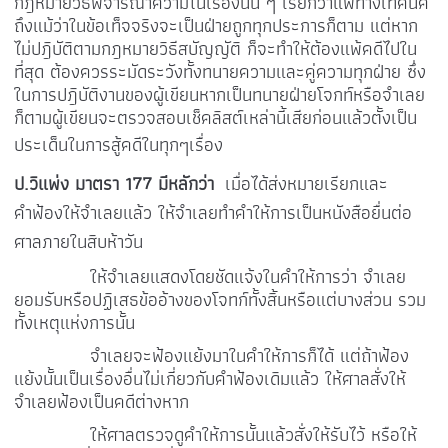
กฎหมายวิธีพิจารณาความในเรื่องนั้น ๆ เรียกว่าแพ้ทางเทคนิค
ถึงแม้ว่าในข้อเท็จจริงจะเป็นฝ่ายถูกทุกประการก็ตาม แต่หาก
ไม่ปฎิบัติตามกฎหมายวิธีสบัญญัติ ก็จะทำให้ต้องแพ้คดีไปใน
ที่สุด ต้องควรระมัดระวังทั้งทนายความและคู่ความทุกฝ่าย ซึ่ง
ในการปฎิบัติงานของผู้เขียนหากเป็นทนายฝ่ายโจกท์หรือจำเลย
ก็ตามผู้เขียนจะตรวจสอบเช็คลิสต์เหล่านี้เสียก่อนแล้วตั้งเป็น
ประเด็นในการสู้คดีในทุกๆเรื่อง
ป.วิแพ่ง มาตรา 177 มีหลักว่า
เมื่อได้ส่งหมายเรียกและ
คำฟ้องให้จำเลยแล้ว ให้จำเลยทำคำให้การเป็นหนังสือยื่นต่อ
ศาลภายในสิบห้าวัน
ให้จำเลยแสดงโดยชัดแจ้งในคำให้การว่า จำเลย
ยอมรับหรือปฏิเสธข้ออ้างของโจทก์ทั้งสิ้นหรือแต่บางส่วน รวม
ทั้งเหตุแห่งการนั้น
จำเลยจะฟ้องแย้งมาในคำให้การก็ได้ แต่ถ้าฟ้อง
แย้งนั้นเป็นเรื่องอื่นไม่เกี่ยวกับคำฟ้องเดิมแล้ว ให้ศาลสั่งให้
จำเลยฟ้องเป็นคดีต่างหาก
ให้ศาลตรวจดูคำให้การนั้นแล้วสั่งให้รับไว้ หรือให้