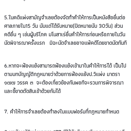
5.
ในคดีแพ่งสามัญจำเลยต้องจัดทำคำให้การเป็นหนังสือยื่นต่อ
ศาลภายใน
15
วัน นับแต่ได้รับหมาย(ปิดหมายนับ
30
วัน) ส่วน
คดีอื่น ๆ เช่นผู้บริโภค มโนสาเร่ยื่นคำให้การก่อนหรือภายในวัน
นัดพิจารณาครั้งแรก มิฉะนัดจำเลยอาจแพ้คดีโดยขาดนัดทันที
6.
หากจะฟ้องแย้งสามารถฟ้องแย้งเข้ามาในคำให้การได้ เป็นไป
ตามบทบัญญัติกฎหมายว่าด้วยการฟ้องแย้งป.วิแพ่ง มาตรา
๑๗๗ วรรค ๓ จะต้องเกี่ยวข้องกันพอทีจะรวมการพิจารณา
และชี้ขาดตัดสินเข้าด้วยกันได้
7
. คำให้การจำเลยต้องทำลงในแบบฟอร์มที่กฎหมายกำหนด