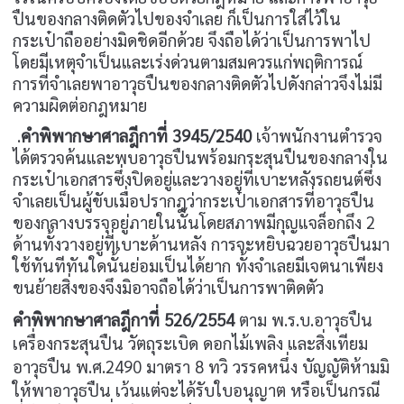
ปืนของกลางติดตัวไปของจำเลย ก็เป็นการใส่ไว้ใน
กระเป๋าถืออย่างมิดชิดอีกด้วย จึงถือได้ว่าเป็นการพาไป
โดยมีเหตุจำเป็นและเร่งด่วนตามสมควรแก่พฤติการณ์
การที่จำเลยพาอาวุธปืนของกลางติดตัวไปดังกล่าวจึงไม่มี
ความผิดต่อกฎหมาย
.
คำพิพากษาศาลฎีกาที่ 3945/2540
เจ้าพนักงานตำรวจ
ได้ตรวจค้นและพบอาวุธปืนพร้อมกระสุนปืนของกลางใน
กระเป๋าเอกสารซึ่งปิดอยู่และวางอยู่ที่เบาะหลังรถยนต์ซึ่ง
จำเลยเป็นผู้ขับเมื่อปรากฎว่ากระเป๋าเอกสารที่อาวุธปืน
ของกลางบรรจุอยู่ภายในนั้นโดยสภาพมีกุญแจล็อกถึง 2
ด้านทั้งวางอยู่ที่เบาะด้านหลัง การจะหยิบฉวยอาวุธปืนมา
ใช้ทันทีทันใดนั้นย่อมเป็นได้ยาก ทั้งจำเลยมีเจตนาเพียง
ขนย้ายสิ่งของจึงมิอาจถือได้ว่าเป็นการพาติดตัว
คำพิพากษาศาลฎีกาที่ 526/2554
ตาม พ.ร.บ.อาวุธปืน
เครื่องกระสุนปืน วัตถุระเบิด ดอกไม้เพลิง และสิ่งเทียม
อาวุธปืน พ.ศ.2490 มาตรา 8 ทวิ วรรคหนึ่ง บัญญัติห้ามมิ
ให้พาอาวุธปืน เว้นแต่จะได้รับใบอนุญาต หรือเป็นกรณี