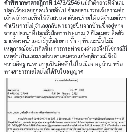
คำพิพากษาศาลฎีกาที่ 1473/2546
แม้ถั่วฝักยาวที่จำเลย
ปลูกไว้จะเคยถูกคนร้ายลักไป จำเลยสามารถแจ้งความต่อ
เจ้าพนักงานเพื่อให้สืบสวนหาตัวคนร้ายได้ แต่จำเลยก็หา
ดำเนินการไม่ จำเลยกลับพาอาวุธปืนจากบ้านซึ่งอยู่ห่าง
จากแปลงนาที่ปลูกถั่วฝักยาวประมาณ 2 กิโลเมตร ติดตัว
มาเพื่อรดน้ำและเฝ้าถั่วฝักยาว ทั้ง ๆ ที่ขณะนั้นไม่มี
เหตุการณ์อะไรเกิดขึ้น การกระทำของจำเลยจึงมิใช่กรณีมี
เหตุจำเป็นและเร่งด่วนตามสมควรแก่พฤติการณ์ จึงมี
ความผิดฐานพาอาวุธปืนติดตัวไปในเมือง หมู่บ้าน หรือ
ทางสาธารณะโดยไม่ได้รับใบอนุญาต