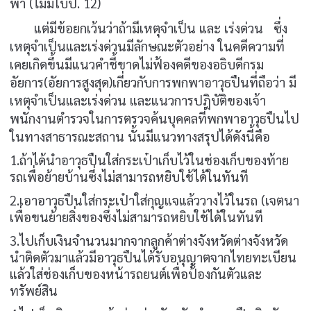
พา (ไม่มีใบ
ป. 12)
แต่มีข้อยกเว้นว่าถ้ามีเหตุจำเป็น และ เร่งด่วน
ซึ่ง
เหตุจำเป็นและเร่งด่วนมีลักษณะตัวอย่าง ในคดีความที่
เคยเกิดขึ้นมีแนวคำชี้ขาดไม่ฟ้องคดีของอธิบดีกรม
อัยการ(อัยการสูงสุด)เกี่ยวกับการพกพาอาวุธปืนที่ถือว่า มี
เหตุจำเป็นและเร่งด่วน และแนวการปฎิบัติของเจ้า
พนักงานตำรวจในการตรวจค้นบุคคลที่พกพาอาวุธปืนไป
ในทางสาธารณะสถาน นั้นมีแนวทางสรุปได้ดังนี้คือ
1.ถ้าได้นำอาวุธปืนใส่กระเป๋าเก็บไว้ในช่องเก็บของท้าย
รถเพื่อย้ายบ้านซึ่งไม่สามารถหยิบใช้ได้ในทันที
2.เอาอาวุธปืนใส่กระเป๋าใส่กุญแจแล้ววางไว้ในรถ (เจตนา
เพื่อขนย้ายสิ่งของซึ่งไม่สามารถหยิบใช้ได้ในทันที
3.ไปเก็บเงินจำนวนมากจากลูกค้าต่างจังหวัดต่างจังหวัด
นำติดตัวมาแล้วมีอาวุธปืนได้รับอนุญาตจากไทยทะเบียน
แล้วใส่ช่องเก็บของหน้ารถยนต์เพื่อป้องกันตัวและ
ทรัพย์สิน